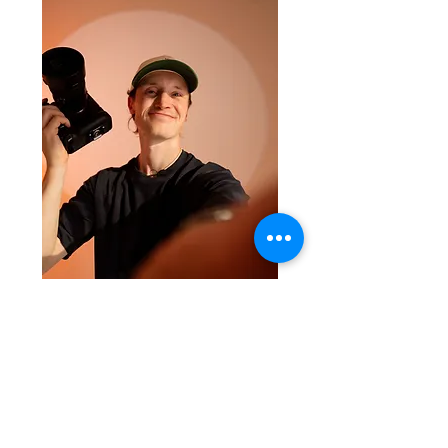
LET'S MEET!
Voornaam